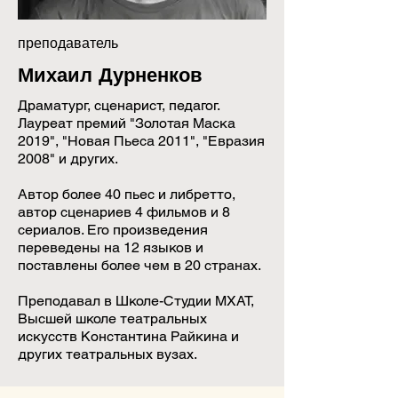
МОЖНО ЛИ ПРИЕХАТЬ С 
преподаватель
МУЖЕМ, ЖЕНОЙ, ДЕТЬМИ?

Михаил Дурненков
Идея выездной мастерской в 
Драматург, сценарист, педагог.
том, чтобы сменить обстановку, 
Лауреат премий "Золотая Маска
отвлечься и сосредоточиться на 
2019", "Новая Пьеса 2011", "Евразия
2008" и других.
творчестве. Помимо прочего, вы 
отдохнете и перезагрузитесь, но 
Автор более 40 пьес и либретто,
это не отпуск, и ваши "плюс 
автор сценариев 4 фильмов и 8
сериалов. Его произведения
один" будут отвлекать вас и 
переведены на 12 языков и
других участников. Вы 
поставлены более чем в 20 странах.
вернетесь к ним через неделю и 
Преподавал в Школе-Студии МХАТ,
сможете обсудить свой опыт.

Высшей школе театральных
искусств Константина Райкина и
МОЖНО ЛИ ПРИЕХАТЬ В 
других театральных вузах.
БЕЛГРАД РАНЬШЕ И / ИЛИ 